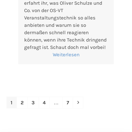
erfahrt ihr, was Oliver Schulze und
Co. von der OS-VT
Veranstaltungstechnik so alles
anbieten und warum sie so
dermaßen schnell reagieren
können, wenn ihre Technik dringend
gefragt ist. Schaut doch mal vorbei!
Weiterlesen
Seite
Seite
Seite
Seite
Seite
Vorwärts
1
2
3
4
…
7