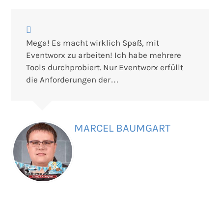
Use
the
left
Mega! Es macht wirklich Spaß, mit
and
Eventworx zu arbeiten! Ich habe mehrere
right
Tools durchprobiert. Nur Eventworx erfüllt
arrow
die Anforderungen der…
keys
to
access
the
MARCEL BAUMGART
carousel
navigation
buttons