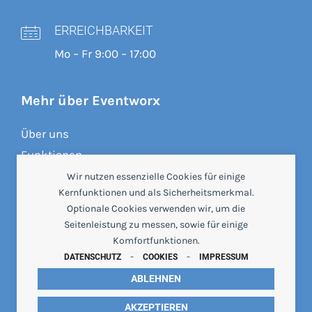
ERREICHBARKEIT
Mo – Fr 9:00 – 17:00
Mehr über Eventworx
Über uns
Funktionen
Preise
Wir nutzen essenzielle Cookies für einige
Kernfunktionen und als Sicherheitsmerkmal.
Referenzen
Optionale Cookies verwenden wir, um die
Crewbrain
Seitenleistung zu messen, sowie für einige
Beratung & Webinare
Komfortfunktionen.
-
-
Wissensdatenbank
DATENSCHUTZ
COOKIES
IMPRESSUM
Changelog
ABLEHNEN
AKZEPTIEREN