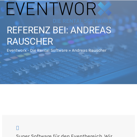
Skip
Open
Close
to
mobile
mobile
content
menu
menu
REFERENZ BEI: ANDREAS
RAUSCHER
Eventworx - Die Rental Software
»
Andreas Rauscher
Super Software für den Eventbereich. Wir