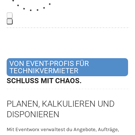
keys
to
access
Press
the
escape
carousel
to
navigation
go
buttons
to
VON EVENT-PROFIS FÜR
the
TECHNIKVERMIETER
first
SCHLUSS MIT CHAOS.
slide
PLANEN, KALKULIEREN UND
DISPONIEREN
Mit Eventworx verwaltest du Angebote, Aufträge,