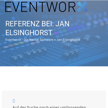
Skip
Open
Close
to
mobile
mobile
content
menu
menu
REFERENZ BEI: JAN
ELSINGHORST
Eventworx - Die Rental Software
»
Jan Elsinghorst
Auf der Suche nach einer umfassenden