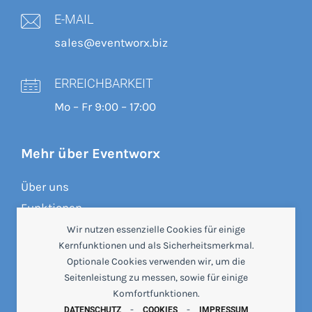
E-MAIL
sales@eventworx.biz
ERREICHBARKEIT
Mo – Fr 9:00 – 17:00
Mehr über Eventworx
Über uns
Funktionen
Preise
Wir nutzen essenzielle Cookies für einige
Kernfunktionen und als Sicherheitsmerkmal.
Referenzen
Optionale Cookies verwenden wir, um die
Crewbrain
Seitenleistung zu messen, sowie für einige
Beratung & Webinare
Komfortfunktionen.
-
-
Wissensdatenbank
DATENSCHUTZ
COOKIES
IMPRESSUM