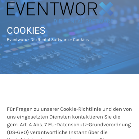
Skip
Open
Close
to
mobile
mobile
content
menu
menu
COOKIES
Eventworx - Die Rental Software
»
Cookies
Für Fragen zu unserer Cookie-Richtlinie und den von
uns eingesetzten Diensten kontaktieren Sie die
gem. Art. 4 Abs. 7 EU-Datenschutz-Grundverordnung
(DS-GVO) verantwortliche Instanz über die