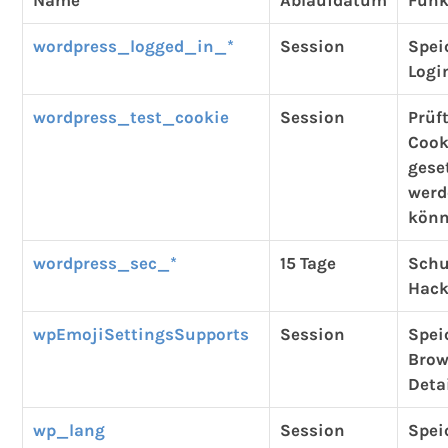
Name
Ablaufdatum
Funk
wordpress_logged_in_*
Session
Spei
Logi
wordpress_test_cookie
Session
Prüf
Cook
gese
werd
kön
wordpress_sec_*
15 Tage
Schu
Hack
wpEmojiSettingsSupports
Session
Spei
Brow
Deta
wp_lang
Session
Spei