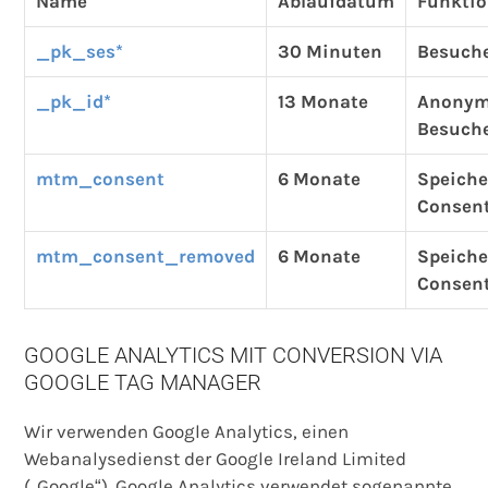
Name
Ablaufdatum
Funkti
_pk_ses*
30 Minuten
Besuche
_pk_id*
13 Monate
Anony
Besuche
mtm_consent
6 Monate
Speiche
Consen
mtm_consent_removed
6 Monate
Speiche
Consen
GOOGLE ANALYTICS MIT CONVERSION VIA
GOOGLE TAG MANAGER
Wir verwenden Google Analytics, einen
Webanalysedienst der Google Ireland Limited
(„Google“). Google Analytics verwendet sogenannte