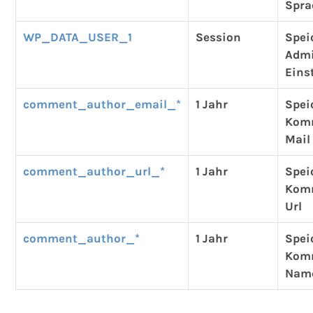
Spra
WP_DATA_USER_1
Session
Spei
Adm
Eins
comment_author_email_*
1 Jahr
Spei
Kom
Mail
comment_author_url_*
1 Jahr
Spei
Kom
Url
comment_author_*
1 Jahr
Spei
Kom
Nam