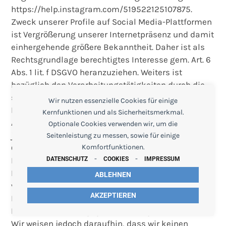
https://help.instagram.com/519522125107875.
Zweck unserer Profile auf Social Media-Plattformen
ist Vergrößerung unserer Internetpräsenz und damit
einhergehende größere Bekanntheit. Daher ist als
Rechtsgrundlage berechtigtes Interesse gem. Art. 6
Abs. 1 lit. f DSGVO heranzuziehen. Weiters ist
bezüglich den Verarbeitungstätigkeiten durch die
sozialen Netzwerke, auf deren eigene
Wir nutzen essenzielle Cookies für einige
Rechtsgrundlagen (z. B. Einwilligung gem. Art. 6
Kernfunktionen und als Sicherheitsmerkmal.
Abs. 1 lit. a DSGVO) zu verweisen, welche Sie der
Optionale Cookies verwenden wir, um die
jeweiligen Datenschutzerklärung entnehmen.
Seitenleistung zu messen, sowie für einige
Grundsätzlich sind wir gemeinsam mit der Social-
Komfortfunktionen.
-
-
Media-Plattform für die beim Besuch unseres
DATENSCHUTZ
COOKIES
IMPRESSUM
Profils ausgelösten Datenverarbeitungsvorgänge
ABLEHNEN
verantwortlich. Daher können Sie Ihre
AKZEPTIEREN
Betroffenenrechte gegenüber der Social Media-
Plattform als auch gegenüber uns geltend machen.
Wir weisen jedoch daraufhin, dass wir keinen