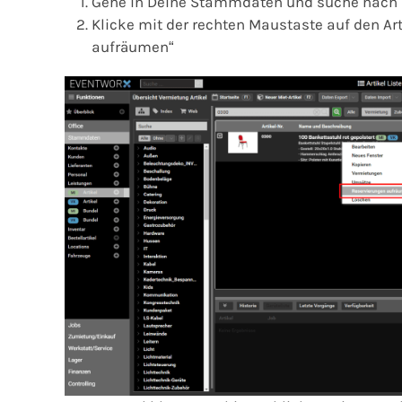
Gehe in Deine Stammdaten und suche nach d
Klicke mit der rechten Maustaste auf den A
aufräumen“