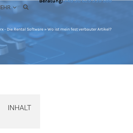
Beratung:
+49 30 629 339 599
EHR
x - Die Rental Software
»
Wo ist mein fest verbauter Artikel?
INHALT