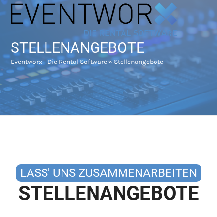
Skip
Open
Close
to
mobile
mobile
content
menu
menu
STELLENANGEBOTE
Eventworx - Die Rental Software
»
Stellenangebote
LASS' UNS ZUSAMMENARBEITEN
STELLENANGEBOTE