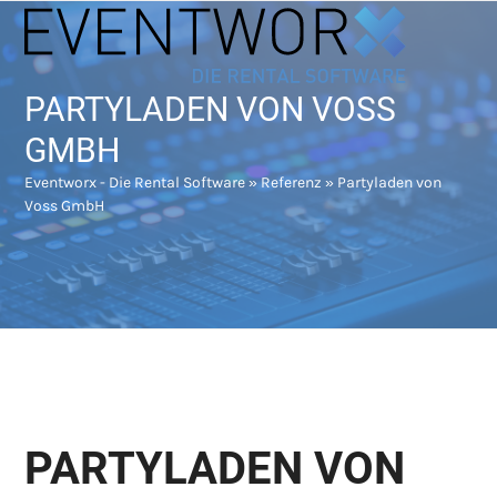
Skip
Open
Close
to
mobile
mobile
content
menu
menu
PARTYLADEN VON VOSS
GMBH
Eventworx - Die Rental Software
»
Referenz
»
Partyladen von
Voss GmbH
PARTYLADEN VON