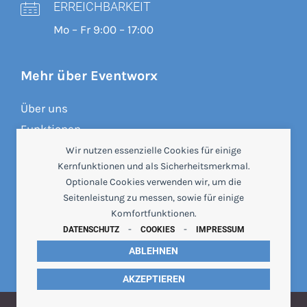
ERREICHBARKEIT
Mo – Fr 9:00 – 17:00
Mehr über Eventworx
Über uns
Funktionen
Preise
Wir nutzen essenzielle Cookies für einige
Kernfunktionen und als Sicherheitsmerkmal.
Referenzen
Optionale Cookies verwenden wir, um die
Crewbrain
Seitenleistung zu messen, sowie für einige
Beratung & Webinare
Komfortfunktionen.
-
-
Wissensdatenbank
DATENSCHUTZ
COOKIES
IMPRESSUM
Changelog
ABLEHNEN
AKZEPTIEREN
© 2026
Event Worx UG