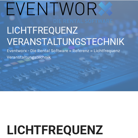
Skip
Open
Close
to
mobile
mobile
content
menu
menu
LICHTFREQUENZ
VERANSTALTUNGSTECHNIK
Eventworx - Die Rental Software
»
Referenz
»
Lichtfrequenz
Veranstaltungstechnik
LICHTFREQUENZ