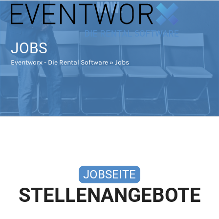
Skip
Open
Close
to
mobile
mobile
content
menu
menu
JOBS
Eventworx - Die Rental Software
»
Jobs
JOBSEITE
STELLENANGEBOTE