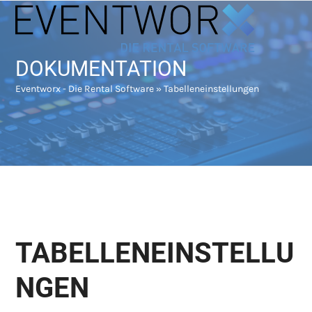
Skip
Open
Close
to
mobile
mobile
content
menu
menu
DOKUMENTATION
Eventworx - Die Rental Software
»
Tabelleneinstellungen
TABELLENEINSTELLU
NGEN