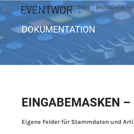
Skip
ÜBER UNS
FUNKTIONEN
BRANCHEN
to
content
DOKUMENTATION
EINGABEMASKEN – 
Eigene Felder für Stammdaten und Art