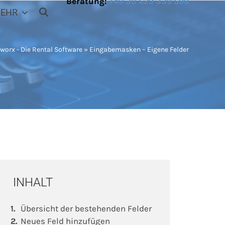
Beratung:
+49 30 629 339 599
EHR
worx - Die Rental Software
»
Eingabemasken – Eigene Felder
INHALT
Übersicht der bestehenden Felder
Neues Feld hinzufügen