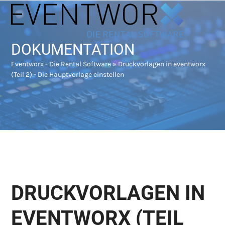
Skip
Open
Close
to
mobile
mobile
content
menu
menu
DOKUMENTATION
Eventworx - Die Rental Software
»
Druckvorlagen in eventworx
(Teil 2):- Die Hauptvorlage einstellen
DRUCKVORLAGEN IN
EVENTWORX (TEIL