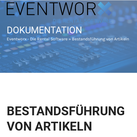
Skip
Open
Close
to
mobile
mobile
content
menu
menu
DOKUMENTATION
Eventworx - Die Rental Software
»
Bestandsführung von Artikeln
BESTANDSFÜHRUNG
VON ARTIKELN